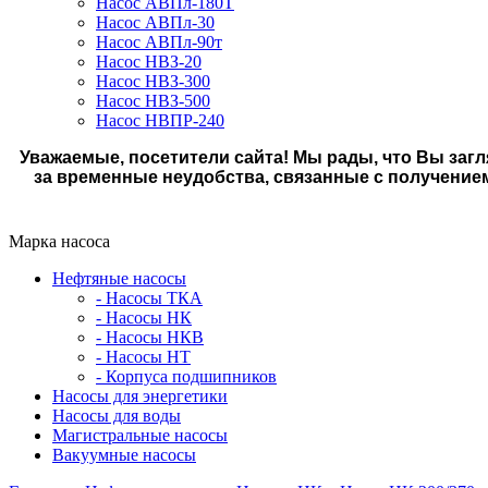
Насос АВПл-180Т
Насос АВПл-30
Насос АВПл-90т
Насос НВЗ-20
Насос НВЗ-300
Насос НВЗ-500
Насос НВПР-240
Уважаемые, посетители сайта! Мы рады, что Вы загл
за временные неудобства, связанные с получение
Марка насоса
Нефтяные насосы
- Насосы ТКА
- Насосы НК
- Насосы НКВ
- Насосы НТ
- Корпуса подшипников
Насосы для энергетики
Насосы для воды
Магистральные насосы
Вакуумные насосы