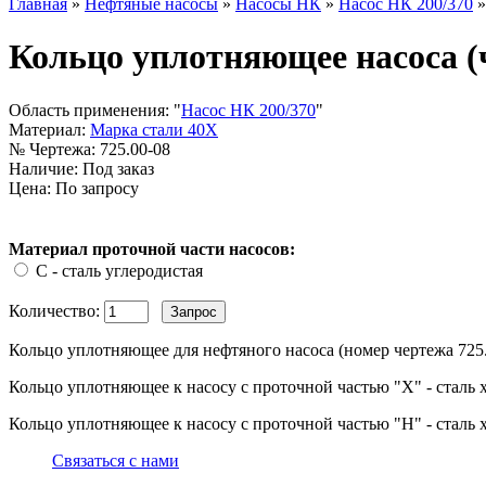
Главная
»
Нефтяные насосы
»
Насосы НК
»
Насос НК 200/370
Кольцо уплотняющее насоса (ч
Область применения:
"
Насос НК 200/370
"
Материал:
Марка стали 40Х
№ Чертежа:
725.00-08
Наличие:
Под заказ
Цена: По запросу
Материал проточной части насосов:
С - сталь углеродистая
Количество:
Кольцо уплотняющее для нефтяного насоса (номер чертежа 725.0
Кольцо уплотняющее к насосу с проточной частью "Х" - сталь х
Кольцо уплотняющее к насосу с проточной частью "Н" - сталь 
Связаться с нами