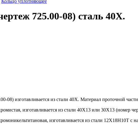
»
Кольцо уплотняющее
ертеж 725.00-08) сталь 40Х.
0-08) изготавливается из стали 40Х. Материал проточной части н
ромистая, изготавливается из стали 40Х13 или 30Х13 (номер чер
хромоникельтитановая, изготавливается из стали 12Х18Н10Т с на