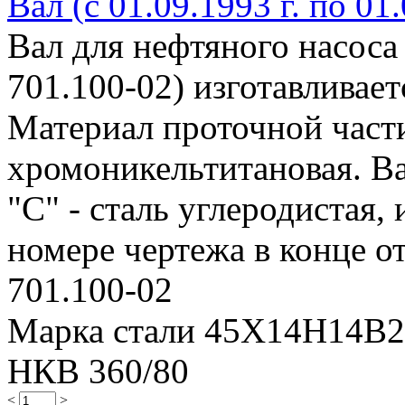
Вал (с 01.09.1993 г. по 01.
Вал для нефтяного насоса
701.100-02) изготавливае
Материал проточной части 
хромоникельтитановая. Ва
"С" - сталь углеродистая, 
номере чертежа в конце от
701.100-02
Марка стали 45Х14Н14В
НКВ 360/80
<
>