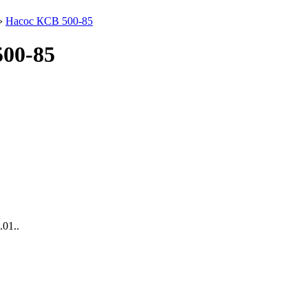
»
Насос КСВ 500-85
500-85
01..