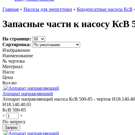
Главная
»
Насосы для энергетики
»
Конденсатные насосы КсВ
Запасные части к насосу КсВ 
На странице:
Сортировка:
Изображение
Наименование
№ чертежа
Материал
Насос
Цена
Кол-во
Аппарат направляющий
Аппарат направляющий насоса КсВ 500-85 - чертеж Н18.140.40.
Н18.140.40.01
КсВ 500-85
<
>
По запросу