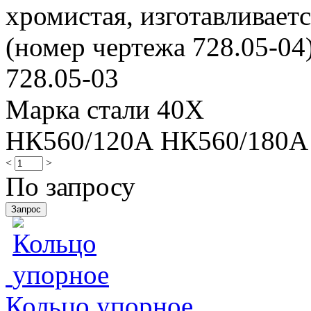
хромистая, изготавливает
(номер чертежа 728.05-04)
728.05-03
Марка стали 40Х
НК560/120А НК560/180А
<
>
По запросу
Кольцо упорное