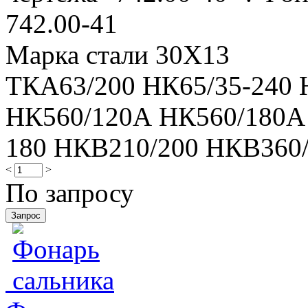
742.00-41
Марка стали 30Х13
ТКА63/200 НК65/35-240 
НК560/120А НК560/180А 
180 НКВ210/200 НКВ360
<
>
По запросу