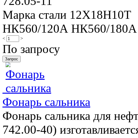
728.05-11
Марка стали 12Х18Н10Т
НК560/120А НК560/180А
<
>
По запросу
Фонарь сальника
Фонарь сальника для нефт
742.00-40) изготавливаетс