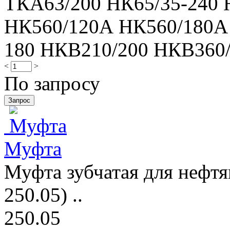
ТКА63/200 НК65/35-240 
НК560/120А НК560/180А 
180 НКВ210/200 НКВ360
<
>
По запросу
Муфта
Муфта зубчатая для нефтя
250.05) ..
250.05