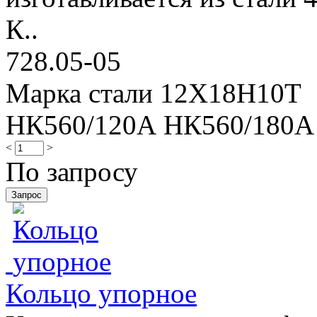
К..
728.05-05
Марка стали 12Х18Н10Т
НК560/120А НК560/180А
<
>
По запросу
Кольцо упорное