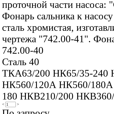
проточной части насоса: "
Фонарь сальника к насосу
сталь хромистая, изготавл
чертежа "742.00-41". Фона
742.00-40
Сталь 40
ТКА63/200 НК65/35-240 
НК560/120А НК560/180А 
180 НКВ210/200 НКВ360
<
>
По запросу