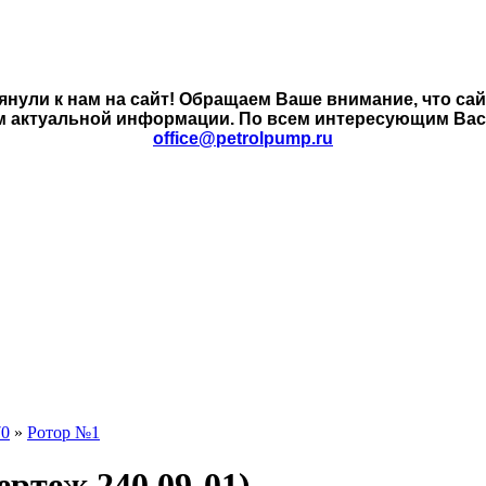
янули к нам на сайт! Обращаем Ваше внимание, что са
м актуальной информации. По всем интересующим Вас в
office@petrolpump.ru
70
»
Ротор №1
ертеж 240.09-01)