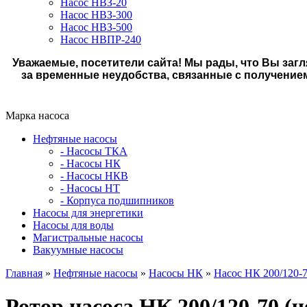
Насос НВЗ-20
Насос НВЗ-300
Насос НВЗ-500
Насос НВПР-240
Уважаемые, посетители сайта! Мы рады, что Вы загл
за временные неудобства, связанные с получение
Марка насоса
Нефтяные насосы
- Насосы ТКА
- Насосы НК
- Насосы НКВ
- Насосы НТ
- Корпуса подшипников
Насосы для энергетики
Насосы для воды
Магистральные насосы
Вакуумные насосы
Главная
»
Нефтяные насосы
»
Насосы НК
»
Насос НК 200/120-
Ротор насоса НК 200/120-70 (ч